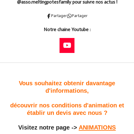
@asso.meltingpotesfamily
pour suivre nos actus !
Partager
Partager
Notre chaine Youtube :
Y
o
u
T
u
Vous souhaitez obtenir davantage
b
d'informations,
e
découvrir nos conditions d'animation et
établir un devis avec nous ?
Visitez notre page ->
ANIMATIONS