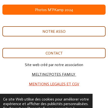
Photos M'PKamp 2024
NOTRE ASSO
CONTACT
Site web créé par notre association
MELTING'POTES FAMILY
MENTIONS LEGALES ET CGV
Ce site Web utilise des cookies pour améliorer votre
© 2024 - 2026 Asso Melting'Potes Family 51
expérience et afficher des publicités personnalisées.
Propulsé par
Webador