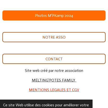
Photos M'PKamp 2024
NOTRE ASSO
CONTACT
Site web créé par notre association
MELTING'POTES FAMILY
MENTIONS LEGALES ET CGV
Ce site Web utilise des cookies pour améliorer votre
© 2024 - 2026 Asso Melting'Potes Family 51